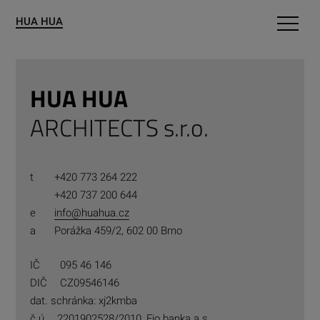
HUA HUA
Pro obce
HUA HUA
Portfolio
ARCHITECTS s.r.o.
O nás
Kontakty
t
+420 773 264 222
+420 737 200 644
e
info@huahua.cz
a
Porážka 459/2, 602 00 Brno
IČ
095 46 146
DIČ
CZ09546146
dat. schránka: xj2kmba
č.ú.
2201902528/2010, Fio banka a.s.