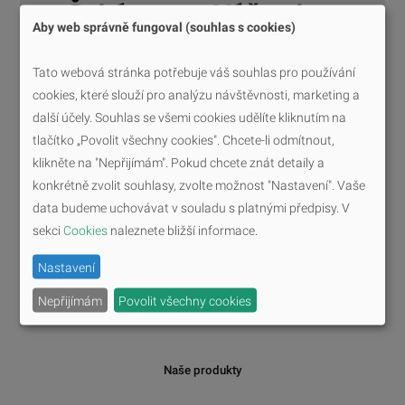
Čekáme na Váš vzkaz
Aby web správně fungoval (souhlas s cookies)
Tato webová stránka potřebuje váš souhlas pro používání
cookies, které slouží pro analýzu návštěvnosti, marketing a
další účely. Souhlas se všemi cookies udělíte kliknutím na
tlačítko „Povolit všechny cookies". Chcete-li odmítnout,
klikněte na "Nepřijímám". Pokud chcete znát detaily a
konkrétně zvolit souhlasy, zvolte možnost "Nastavení". Vaše
data budeme uchovávat v souladu s platnými předpisy. V
sekci
Cookies
naleznete bližší informace.
Odeslat
Nastavení
Nepřijímám
Povolit všechny cookies
Naše produkty