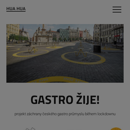
HUA HUA
Pro obce
Portfolio
O nás
Kontakty
GASTRO ŽIJE!
projekt záchrany českého gastro průmyslu během lockdownu