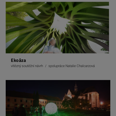
Ekoáza
vítězný soutěžní návrh
/
spolupráce Natalie Chalcarzová