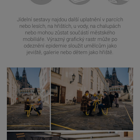
Jídelní sestavy najdou další uplatnění v parcích
nebo lesích, na hřištích, u vody, na chalupách
nebo mohou zůstat součástí městského
mobiliáře. Výrazný grafický rastr může po
odeznění epidemie sloužit umělcům jako
jeviště, galerie nebo dětem jako hřiště.