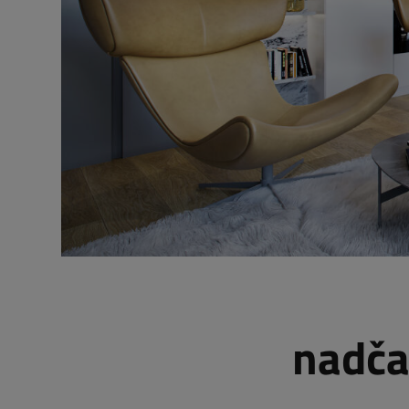
nadča