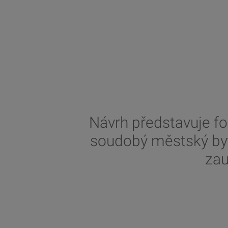
Návrh představuje fo
soudobý městský byt 
zau