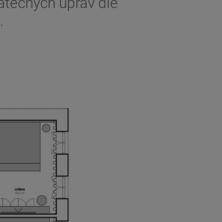
atečných úprav dle
.