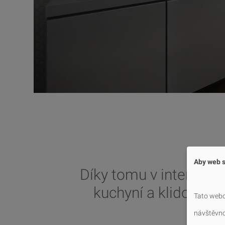
Aby web s
Díky tomu v interiéru
kuchyní a klidovou zó
Tato webo
př
návštěvnos