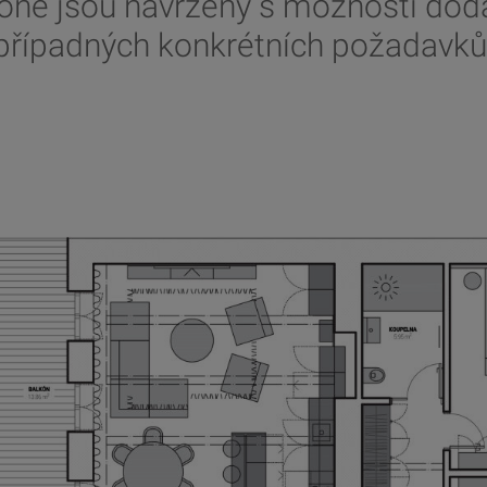
zóně jsou navrženy s možností dod
případných konkrétních požadavků