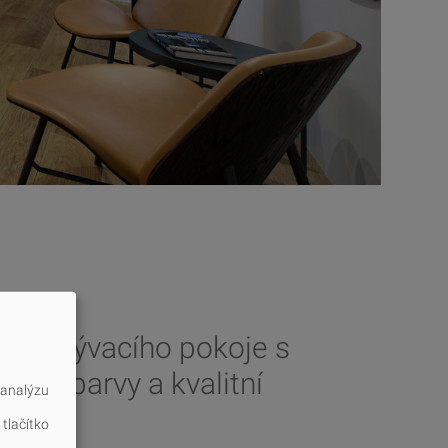
ónu obývacího pokoje s
rální barvy a kvalitní
 analýzu
en.
 tlačítko