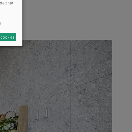
ete znát
e.
 cookies