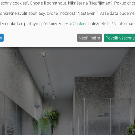
šechny cookies". Chcete-li odmítnout, klikněte na "Nepřijímám". Pokud chc
 konkrétně zvolit souhlasy, zvolte možnost "Nastavení". Vaše data budeme
 v souladu s platnými předpisy. V sekci
Cookies
naleznete bližší informac
í
Nepřijímám
Povolit všechny