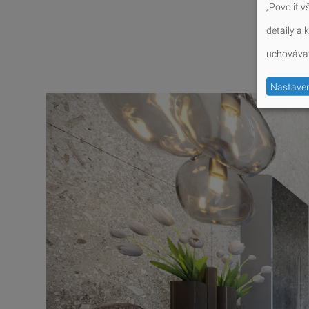
„Povolit v
detaily a
uchovávat
Nastaven