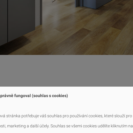
právně fungoval (souhlas s cookies)
, který je členěn na společenskou z
nu ložnic a pokojů, převládají neut
vá stránka potřebuje váš souhlas pro používání cookies, které slouží pro
írodní materiály jako dřevo a kám
ti, marketing a další účely. Souhlas se všemi cookies udělíte kliknutím na