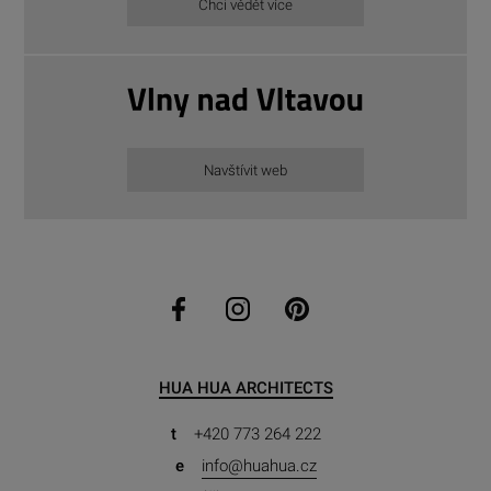
Chci vědět více
Navštívit web
HUA HUA ARCHITECTS
t
+420 773 264 222
e
info@huahua.cz