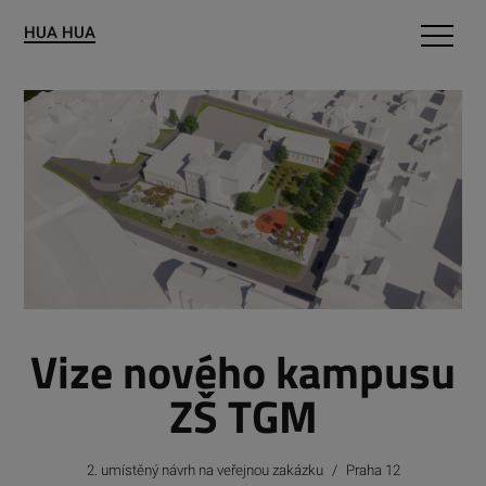
HUA HUA
Pro obce
Portfolio
O nás
Kontakty
Vize nového kampusu
ZŠ TGM
2. umístěný návrh na veřejnou zakázku
/
Praha 12