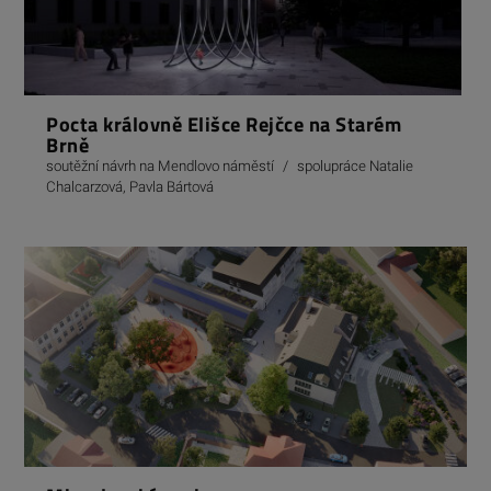
Pocta královně Elišce Rejčce na Starém
Brně
soutěžní návrh na Mendlovo náměstí
/
spolupráce Natalie
Chalcarzová, Pavla Bártová