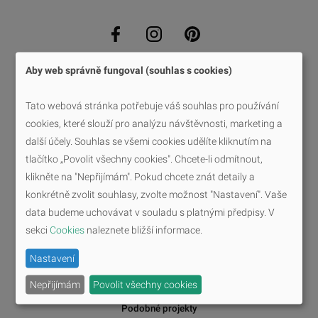
Aby web správně fungoval (souhlas s cookies)
Tato webová stránka potřebuje váš souhlas pro používání
cookies, které slouží pro analýzu návštěvnosti, marketing a
Rádi se s Vámi setkáme
další účely. Souhlas se všemi cookies udělíte kliknutím na
tlačítko „Povolit všechny cookies". Chcete-li odmítnout,
Probereme vaše požadavky a ukážeme vám, jak
klikněte na "Nepřijímám". Pokud chcete znát detaily a
podobné projekty řešíme my.
konkrétně zvolit souhlasy, zvolte možnost "Nastavení". Vaše
data budeme uchovávat v souladu s platnými předpisy. V
Chci schůzku
sekci
Cookies
naleznete bližší informace.
Nastavení
Nepřijímám
Povolit všechny cookies
Podobné projekty